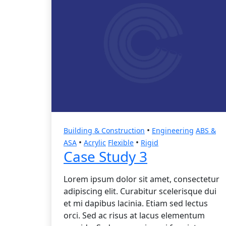
•
Building & Construction
Engineering
ABS &
•
•
ASA
Acrylic
Flexible
Rigid
Case Study 3
Lorem ipsum dolor sit amet, consectetur
adipiscing elit. Curabitur scelerisque dui
et mi dapibus lacinia. Etiam sed lectus
orci. Sed ac risus at lacus elementum