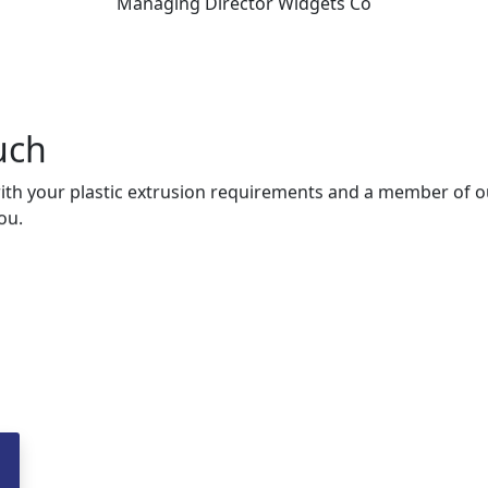
Managing Director
Widgets Co
uch
ith your plastic extrusion requirements and a member of ou
ou.
Us