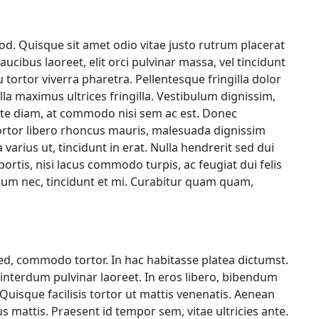
d. Quisque sit amet odio vitae justo rutrum placerat
ucibus laoreet, elit orci pulvinar massa, vel tincidunt
u tortor viverra pharetra. Pellentesque fringilla dolor
la maximus ultrices fringilla. Vestibulum dignissim,
ate diam, at commodo nisi sem ac est. Donec
ortor libero rhoncus mauris, malesuada dignissim
varius ut, tincidunt in erat. Nulla hendrerit sed dui
obortis, nisi lacus commodo turpis, ac feugiat dui felis
ntum nec, tincidunt et mi. Curabitur quam quam,
d, commodo tortor. In hac habitasse platea dictumst.
am interdum pulvinar laoreet. In eros libero, bibendum
 Quisque facilisis tortor ut mattis venenatis. Aenean
us mattis. Praesent id tempor sem, vitae ultricies ante.