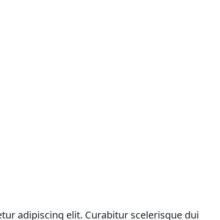
lications
Services
Plastic Extrusions
Materials
ur adipiscing elit. Curabitur scelerisque dui