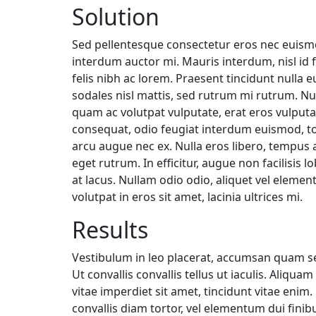
Solution
Sed pellentesque consectetur eros nec euismo
interdum auctor mi. Mauris interdum, nisl id fa
felis nibh ac lorem. Praesent tincidunt nulla e
sodales nisl mattis, sed rutrum mi rutrum. Nul
quam ac volutpat vulputate, erat eros vulput
consequat, odio feugiat interdum euismod, t
arcu augue nec ex. Nulla eros libero, tempus a 
eget rutrum. In efficitur, augue non facilisis l
at lacus. Nullam odio odio, aliquet vel eleme
volutpat in eros sit amet, lacinia ultrices mi.
Results
Vestibulum in leo placerat, accumsan quam se
Ut convallis convallis tellus ut iaculis. Aliqu
vitae imperdiet sit amet, tincidunt vitae enim.
convallis diam tortor, vel elementum dui finib