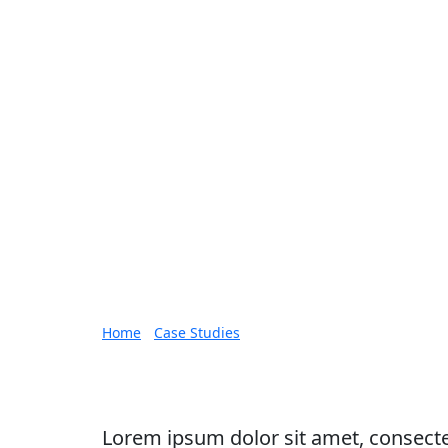
App
Home
•
Case Studies
•
Case Study 1
Case Study 1
Lorem ipsum dolor sit amet, consectet